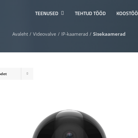
TEENUSED
TEHTUD TÖÖD
KOOSTÖÖ
Avaleht
Videovalve
IP-kaamerad
Sisekaamerad
odet