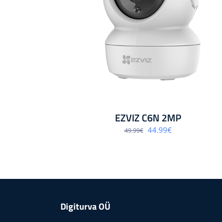
EZVIZ C6N 2MP
Algne
Praegune
44.99
€
49.99
€
hind
hind
oli:
on:
49.99€.
44.99€.
Digiturva OÜ