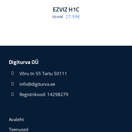
EZVIZ H1C
Algne
Praegune
27.99
€
39.99
€
hind
hind
oli:
on:
39.99€.
27.99€.
Digiturva OÜ
Võru tn 55 Tartu 50111
info@digiturva.ee
Registrikood: 14298279
Avaleht
Teenused