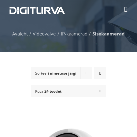
Skip
to
content
Avaleht
Videovalve
IP-kaamerad
Sisekaamerad
Sorteeri
nimetuse järgi
Kuva
24 toodet