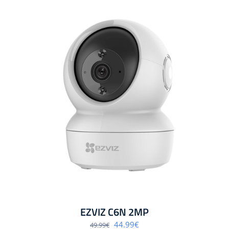
EZVIZ C6N 2MP
Algne
Praegune
44.99
€
49.99
€