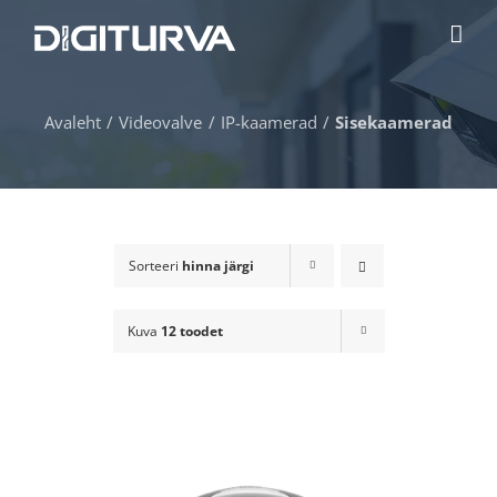
Skip
to
content
Avaleht
Videovalve
IP-kaamerad
Sisekaamerad
Sorteeri
hinna järgi
Kuva
12 toodet