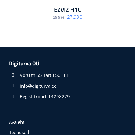
EZVIZ H1C
Algne
Praegune
27.99
€
39.99
€
hind
hind
oli:
on:
39.99€.
27.99€.
Digiturva OÜ
Võru tn 55 Tartu 50111
info@digiturva.ee
Registrikood: 14298279
Avaleht
Teenused