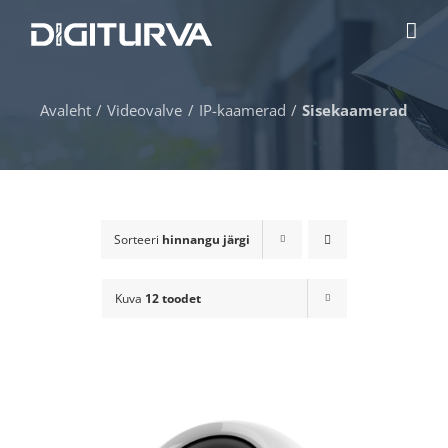
Skip
to
content
Avaleht
Videovalve
IP-kaamerad
Sisekaamerad
Sorteeri
hinnangu järgi
Kuva
12 toodet