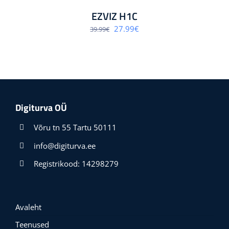
EZVIZ H1C
Algne
Praegune
27.99
€
39.99
€
hind
hind
oli:
on:
39.99€.
27.99€.
Digiturva OÜ
Võru tn 55 Tartu 50111
info@digiturva.ee
Registrikood: 14298279
Avaleht
Teenused