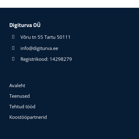
Digiturva OÜ
Võru tn 55 Tartu 50111
info@digiturva.ee
Registrikood: 14298279
Avaleht
Teenused
Tehtud tööd
Koostööpartnerid