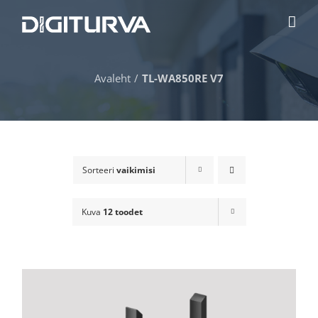
Skip
to
content
Avaleht
TL-WA850RE V7
Sorteeri
vaikimisi
Kuva
12 toodet