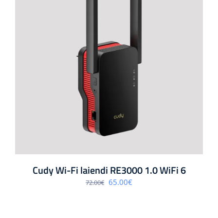
Cudy Wi-Fi laiendi RE3000 1.0 WiFi 6
Algne
Praegune
65.00
€
72.00
€
hind
hind
oli:
on:
72.00€.
65.00€.