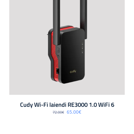
Cudy Wi-Fi laiendi RE3000 1.0 WiFi 6
Algne
Praegune
65.00
€
72.00
€
hind
hind
oli:
on:
72.00€.
65.00€.