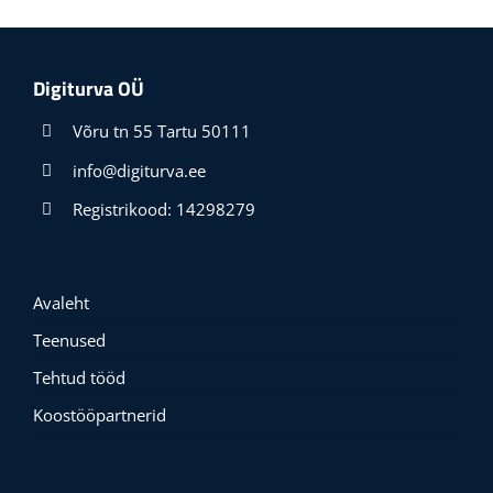
Digiturva OÜ
Võru tn 55 Tartu 50111
info@digiturva.ee
Registrikood: 14298279
Avaleht
Teenused
Tehtud tööd
Koostööpartnerid