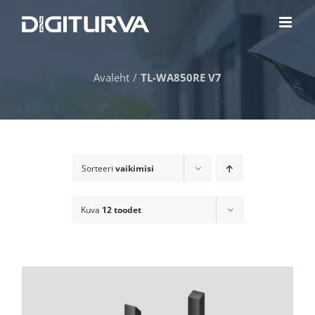
Skip
to
content
Avaleht
TL-WA850RE V7
Sorteeri
vaikimisi
Kuva
12 toodet