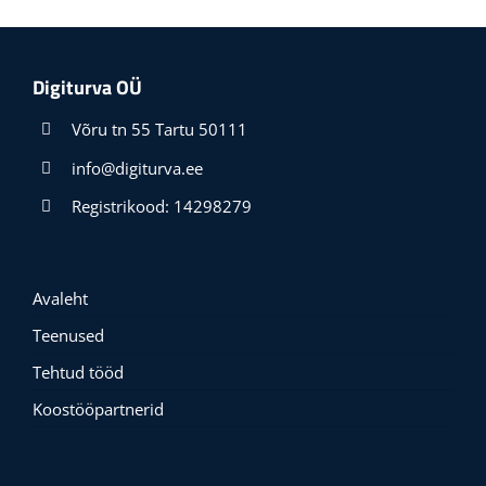
Digiturva OÜ
Võru tn 55 Tartu 50111
info@digiturva.ee
Registrikood: 14298279
Avaleht
Teenused
Tehtud tööd
Koostööpartnerid