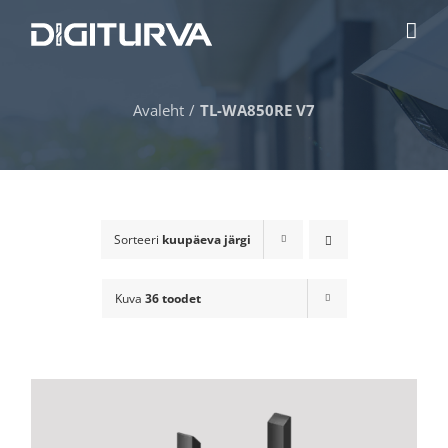
Skip
to
content
Avaleht
TL-WA850RE V7
Sorteeri
kuupäeva järgi
Kuva
36 toodet