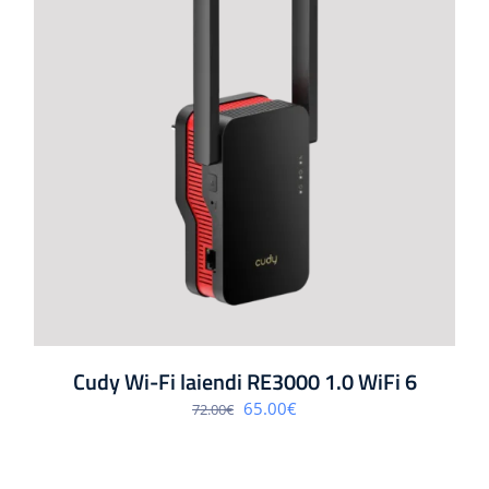
Cudy Wi-Fi laiendi RE3000 1.0 WiFi 6
Algne
Praegune
65.00
€
72.00
€
hind
hind
oli:
on:
72.00€.
65.00€.