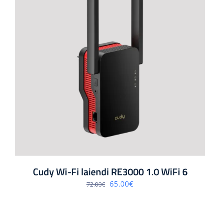
Cudy Wi-Fi laiendi RE3000 1.0 WiFi 6
Algne
Praegune
65.00
€
72.00
€
hind
hind
oli:
on:
72.00€.
65.00€.