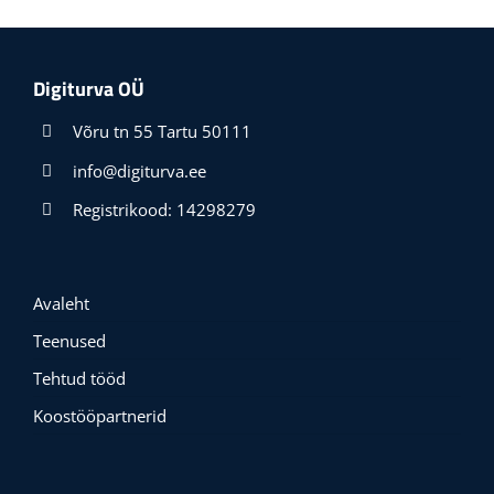
Digiturva OÜ
Võru tn 55 Tartu 50111
info@digiturva.ee
Registrikood: 14298279
Avaleht
Teenused
Tehtud tööd
Koostööpartnerid