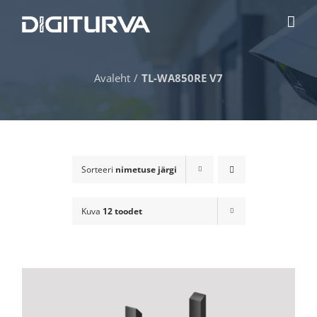
Skip
to
content
Avaleht
TL-WA850RE V7
Sorteeri
nimetuse järgi
Kuva
12 toodet