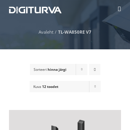
Skip
to
content
Avaleht
TL-WA850RE V7
Sorteeri
hinna järgi
Kuva
12 toodet