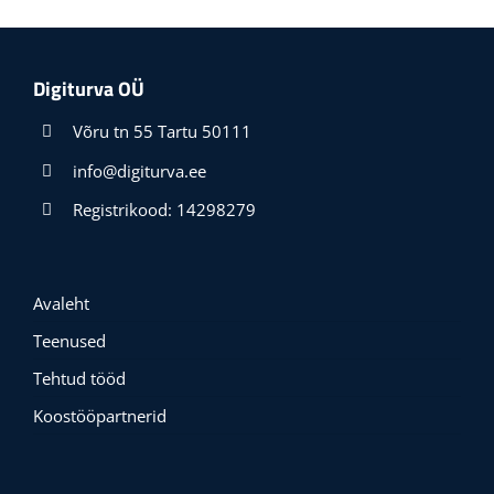
Digiturva OÜ
Võru tn 55 Tartu 50111
info@digiturva.ee
Registrikood: 14298279
Avaleht
Teenused
Tehtud tööd
Koostööpartnerid