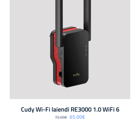
Cudy Wi-Fi laiendi RE3000 1.0 WiFi 6
Algne
Praegune
65.00
€
72.00
€
hind
hind
oli:
on:
72.00€.
65.00€.