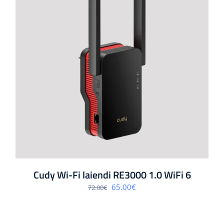
Cudy Wi-Fi laiendi RE3000 1.0 WiFi 6
Algne
Praegune
65.00
€
72.00
€
hind
hind
oli:
on:
72.00€.
65.00€.