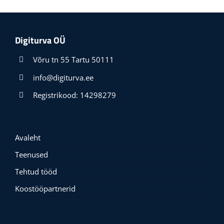
Digiturva OÜ
Võru tn 55 Tartu 50111
info@digiturva.ee
Registrikood: 14298279
Avaleht
Teenused
Tehtud tööd
Koostööpartnerid