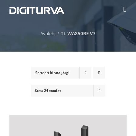
Skip
to
content
Avaleht
TL-WA850RE V7
Sorteeri
hinna järgi
Kuva
24 toodet