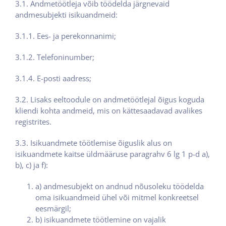
3.1. Andmetöötleja võib töödelda järgnevaid
andmesubjekti isikuandmeid:
3.1.1. Ees- ja perekonnanimi;
3.1.2. Telefoninumber;
3.1.4. E-posti aadress;
3.2. Lisaks eeltoodule on andmetöötlejal õigus koguda
kliendi kohta andmeid, mis on kättesaadavad avalikes
registrites.
3.3. Isikuandmete töötlemise õiguslik alus on
isikuandmete kaitse üldmääruse paragrahv 6 lg 1 p-d a),
b), c) ja f):
a) andmesubjekt on andnud nõusoleku töödelda
oma isikuandmeid ühel või mitmel konkreetsel
eesmärgil;
b) isikuandmete töötlemine on vajalik