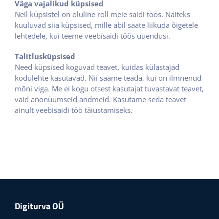
Väga vajalikud küpsised
Neil küpsistel on oluline roll meie saidi töös. Näiteks
kuuluvad siia küpsised, mille abil saate liikuda õigetele
lehtedele, kui teeme veebisaidi töös uuendusi.
Talitlusküpsised
Need küpsised koguvad teavet, kuidas külastajad
kodulehte kasutavad. Nii saame teada, kui on ilmnenud
mõni viga. Me ei kogu otsest kasutajat tuvastavat teavet,
vaid anonüümseid andmeid. Kasutame seda teavet
ainult veebisaidi töö täiustamiseks.
Digiturva OÜ