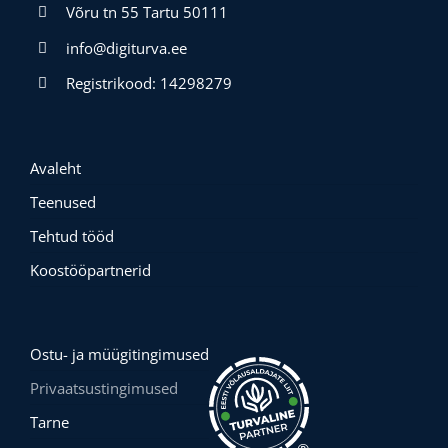
Võru tn 55 Tartu 50111
info@digiturva.ee
Registrikood: 14298279
Avaleht
Teenused
Tehtud tööd
Koostööpartnerid
Ostu- ja müügitingimused
Privaatsustingimused
Tarne