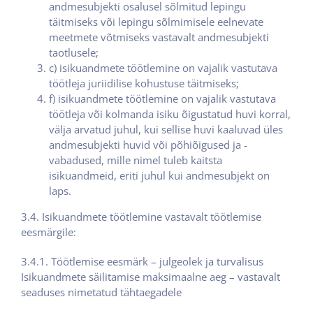
andmesubjekti osalusel sõlmitud lepingu
täitmiseks või lepingu sõlmimisele eelnevate
meetmete võtmiseks vastavalt andmesubjekti
taotlusele;
c) isikuandmete töötlemine on vajalik vastutava
töötleja juriidilise kohustuse täitmiseks;
f) isikuandmete töötlemine on vajalik vastutava
töötleja või kolmanda isiku õigustatud huvi korral,
välja arvatud juhul, kui sellise huvi kaaluvad üles
andmesubjekti huvid või põhiõigused ja -
vabadused, mille nimel tuleb kaitsta
isikuandmeid, eriti juhul kui andmesubjekt on
laps.
3.4. Isikuandmete töötlemine vastavalt töötlemise
eesmärgile:
3.4.1. Töötlemise eesmärk – julgeolek ja turvalisus
Isikuandmete säilitamise maksimaalne aeg – vastavalt
seaduses nimetatud tähtaegadele