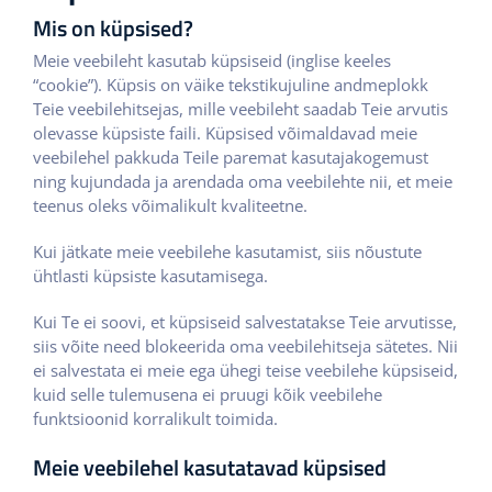
Mis on küpsised?
Meie veebileht kasutab küpsiseid (inglise keeles
“cookie”). Küpsis on väike tekstikujuline andmeplokk
Teie veebilehitsejas, mille veebileht saadab Teie arvutis
olevasse küpsiste faili. Küpsised võimaldavad meie
veebilehel pakkuda Teile paremat kasutajakogemust
ning kujundada ja arendada oma veebilehte nii, et meie
teenus oleks võimalikult kvaliteetne.
Kui jätkate meie veebilehe kasutamist, siis nõustute
ühtlasti küpsiste kasutamisega.
Kui Te ei soovi, et küpsiseid salvestatakse Teie arvutisse,
siis võite need blokeerida oma veebilehitseja sätetes. Nii
ei salvestata ei meie ega ühegi teise veebilehe küpsiseid,
kuid selle tulemusena ei pruugi kõik veebilehe
funktsioonid korralikult toimida.
Meie veebilehel kasutatavad küpsised