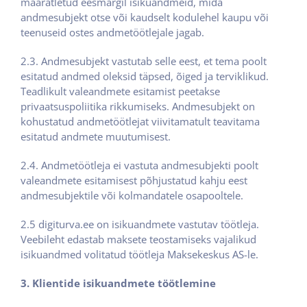
määratletud eesmärgil isikuandmeid, mida
andmesubjekt otse või kaudselt kodulehel kaupu või
teenuseid ostes andmetöötlejale jagab.
2.3. Andmesubjekt vastutab selle eest, et tema poolt
esitatud andmed oleksid täpsed, õiged ja terviklikud.
Teadlikult valeandmete esitamist peetakse
privaatsuspoliitika rikkumiseks. Andmesubjekt on
kohustatud andmetöötlejat viivitamatult teavitama
esitatud andmete muutumisest.
2.4. Andmetöötleja ei vastuta andmesubjekti poolt
valeandmete esitamisest põhjustatud kahju eest
andmesubjektile või kolmandatele osapooltele.
2.5 digiturva.ee on isikuandmete vastutav töötleja.
Veebileht edastab maksete teostamiseks vajalikud
isikuandmed volitatud töötleja Maksekeskus AS-le.
3. Klientide isikuandmete töötlemine