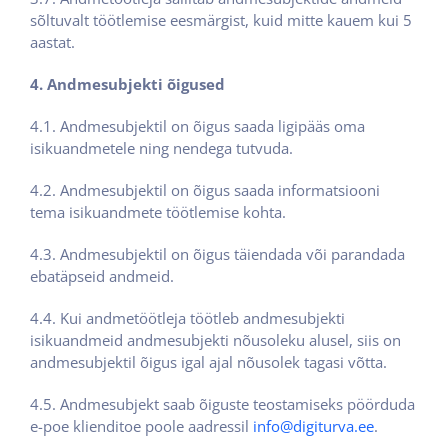
sõltuvalt töötlemise eesmärgist, kuid mitte kauem kui 5
aastat.
4. Andmesubjekti õigused
4.1. Andmesubjektil on õigus saada ligipääs oma
isikuandmetele ning nendega tutvuda.
4.2. Andmesubjektil on õigus saada informatsiooni
tema isikuandmete töötlemise kohta.
4.3. Andmesubjektil on õigus täiendada või parandada
ebatäpseid andmeid.
4.4. Kui andmetöötleja töötleb andmesubjekti
isikuandmeid andmesubjekti nõusoleku alusel, siis on
andmesubjektil õigus igal ajal nõusolek tagasi võtta.
4.5. Andmesubjekt saab õiguste teostamiseks pöörduda
e-poe klienditoe poole aadressil
info@digiturva.ee
.