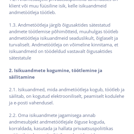
klient või muu füüsiline isik, kelle isikuandmeid
andmetöötleja töötleb.
1.3. Andmetöötleja järgib õigusaktides sätestatud
andmete töötlemise põhimõtteid, muuhulgas töötleb
andmetöötleja isikuandmeid seaduslikult, õiglaselt ja
turvaliselt. Andmetöötleja on võimeline kinnitama, et
isikuandmeid on töödeldud vastavalt õigusaktides
sätestatule
2. Isikuandmete kogumine, töötlemine ja
säilitamine
2.1. Isikuandmed, mida andmetöötleja kogub, töötleb ja
säilitab, on kogutud elektrooniliselt, peamiselt kodulehe
ja e-posti vahendusel.
2.2. Oma isikuandmete jagamisega annab
andmesubjekt andmetöötlejale õiguse koguda,
korraldada, kasutada ja hallata privaatsuspoliitikas