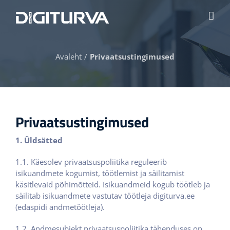
Skip
to
content
Avaleht
Privaatsustingimused
Privaatsustingimused
1. Üldsätted
1.1. Käesolev privaatsuspoliitika reguleerib
isikuandmete kogumist, töötlemist ja säilitamist
käsitlevaid põhimõtteid. Isikuandmeid kogub töötleb ja
säilitab isikuandmete vastutav töötleja digiturva.ee
(edaspidi andmetöötleja).
1.2. Andmesubjekt privaatsuspoliitika tähenduses on