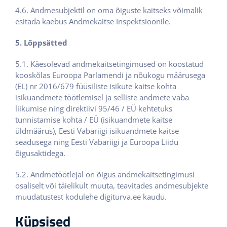
4.6. Andmesubjektil on oma õiguste kaitseks võimalik
esitada kaebus Andmekaitse Inspektsioonile.
5. Lõppsätted
5.1. Käesolevad andmekaitsetingimused on koostatud
kooskõlas Euroopa Parlamendi ja nõukogu määrusega
(EL) nr 2016/679 füüsiliste isikute kaitse kohta
isikuandmete töötlemisel ja selliste andmete vaba
liikumise ning direktiivi 95/46 / EÜ kehtetuks
tunnistamise kohta / EÜ (isikuandmete kaitse
üldmäärus), Eesti Vabariigi isikuandmete kaitse
seadusega ning Eesti Vabariigi ja Euroopa Liidu
õigusaktidega.
5.2. Andmetöötlejal on õigus andmekaitsetingimusi
osaliselt või täielikult muuta, teavitades andmesubjekte
muudatustest kodulehe digiturva.ee kaudu.
Küpsised