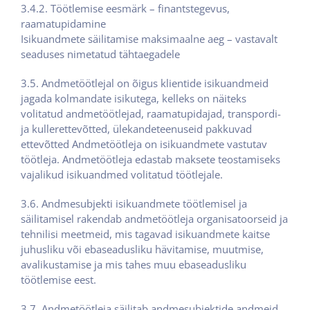
3.4.2. Töötlemise eesmärk – finantstegevus,
raamatupidamine
Isikuandmete säilitamise maksimaalne aeg – vastavalt
seaduses nimetatud tähtaegadele
3.5. Andmetöötlejal on õigus klientide isikuandmeid
jagada kolmandate isikutega, kelleks on näiteks
volitatud andmetöötlejad, raamatupidajad, transpordi-
ja kullerettevõtted, ülekandeteenuseid pakkuvad
ettevõtted Andmetöötleja on isikuandmete vastutav
töötleja. Andmetöötleja edastab maksete teostamiseks
vajalikud isikuandmed volitatud töötlejale.
3.6. Andmesubjekti isikuandmete töötlemisel ja
säilitamisel rakendab andmetöötleja organisatoorseid ja
tehnilisi meetmeid, mis tagavad isikuandmete kaitse
juhusliku või ebaseadusliku hävitamise, muutmise,
avalikustamise ja mis tahes muu ebaseadusliku
töötlemise eest.
3.7. Andmetöötleja säilitab andmesubjektide andmeid