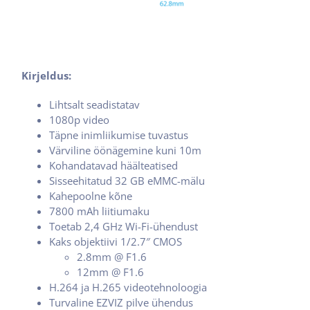
Kirjeldus:
Lihtsalt seadistatav
1080p video
Täpne inimliikumise tuvastus
Värviline öönägemine kuni 10m
Kohandatavad häälteatised
Sisseehitatud 32 GB eMMC-mälu
Kahepoolne kõne
7800 mAh liitiumaku
Toetab 2,4 GHz Wi-Fi-ühendust
Kaks objektiivi 1/2.7″ CMOS
2.8mm @ F1.6
12mm @ F1.6
H.264 ja H.265 videotehnoloogia
Turvaline EZVIZ pilve ühendus