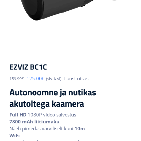
EZVIZ BC1C
Algne
Praegune
125.00
€
Laost otsas
159.99
€
(sis. KM)
hind
hind
Autonoomne ja nutikas
oli:
on:
159.99€.
125.00€.
akutoitega kaamera
Full HD
1080P video salvestus
7800 mAh liitiumaku
Näeb pimedas värviliselt kuni
10m
WiFi