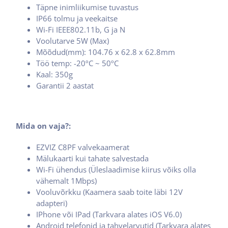
Täpne inimliikumise tuvastus
IP66 tolmu ja veekaitse
Wi-Fi IEEE802.11b, G ja N
Voolutarve 5W (Max)
Mõõdud(mm): 104.76 x 62.8 x 62.8mm
Töö temp: -20ºC ~ 50ºC
Kaal: 350g
Garantii 2 aastat
Mida on vaja?:
EZVIZ C8PF valvekaamerat
Mälukaarti kui tahate salvestada
Wi-Fi ühendus (Üleslaadimise kiirus võiks olla
vähemalt 1Mbps)
Vooluvõrkku (Kaamera saab toite läbi 12V
adapteri)
IPhone või IPad (Tarkvara alates iOS V6.0)
Android telefonid ja tahvelarvutid (Tarkvara alates