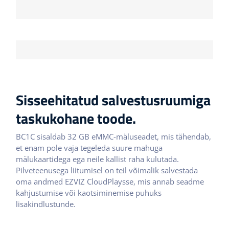
H.265
H.264
Sisseehitatud salvestusruumiga
taskukohane toode.
BC1C sisaldab 32 GB eMMC-mäluseadet, mis tähendab,
et enam pole vaja tegeleda suure mahuga
mälukaartidega ega neile kallist raha kulutada.
Pilveteenusega liitumisel on teil võimalik salvestada
oma andmed EZVIZ CloudPlaysse, mis annab seadme
kahjustumise või kaotsiminemise puhuks
lisakindlustunde.