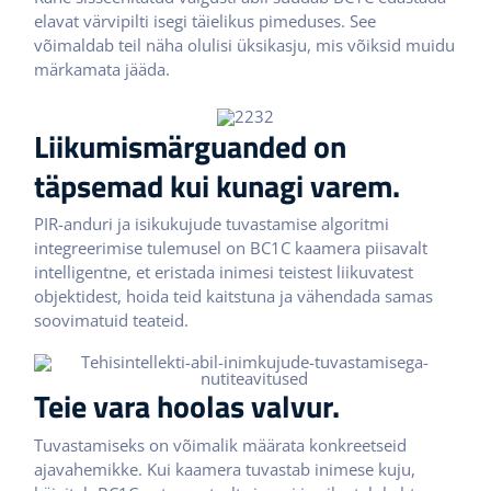
elavat värvipilti isegi täielikus pimeduses. See
võimaldab teil näha olulisi üksikasju, mis võiksid muidu
märkamata jääda.
Liikumismärguanded on
täpsemad kui kunagi varem.
PIR-anduri ja isikukujude tuvastamise algoritmi
integreerimise tulemusel on BC1C kaamera piisavalt
intelligentne, et eristada inimesi teistest liikuvatest
objektidest, hoida teid kaitstuna ja vähendada samas
soovimatuid teateid.
Teie vara hoolas valvur.
Tuvastamiseks on võimalik määrata konkreetseid
ajavahemikke. Kui kaamera tuvastab inimese kuju,