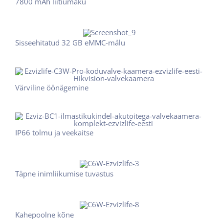
7800 mAh liitiumaku
Sisseehitatud 32 GB eMMC-mälu
Värviline öönägemine
IP66 tolmu ja veekaitse
Täpne inimliikumise tuvastus
Kahepoolne kõne