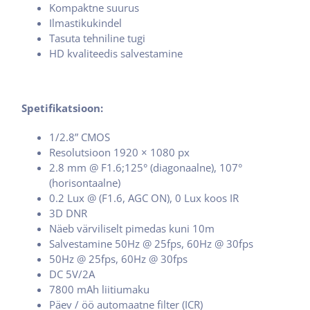
Kompaktne suurus
Ilmastikukindel
Tasuta tehniline tugi
HD kvaliteedis salvestamine
Spetifikatsioon:
1/2.8” CMOS
Resolutsioon 1920 × 1080 px
2.8 mm @ F1.6;125° (diagonaalne), 107°
(horisontaalne)
0.2 Lux @ (F1.6, AGC ON), 0 Lux koos IR
3D DNR
Näeb värviliselt pimedas kuni 10m
Salvestamine 50Hz @ 25fps, 60Hz @ 30fps
50Hz @ 25fps, 60Hz @ 30fps
DC 5V/2A
7800 mAh liitiumaku
Päev / öö automaatne filter (ICR)