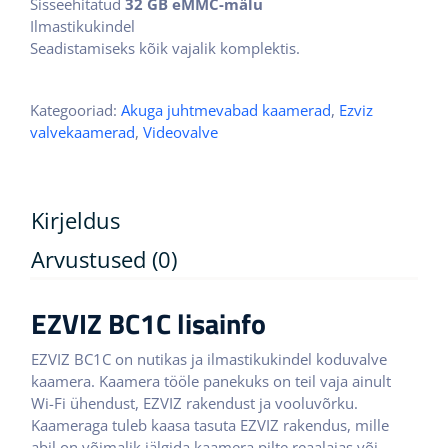
Sisseehitatud
32 GB eMMC-mälu
Ilmastikukindel
Seadistamiseks kõik vajalik komplektis.
Kategooriad:
Akuga juhtmevabad kaamerad
,
Ezviz
valvekaamerad
,
Videovalve
Kirjeldus
Arvustused (0)
EZVIZ BC1C lisainfo
EZVIZ BC1C on nutikas ja ilmastikukindel koduvalve
kaamera. Kaamera tööle panekuks on teil vaja ainult
Wi-Fi ühendust, EZVIZ rakendust ja vooluvõrku.
Kaameraga tuleb kaasa tasuta EZVIZ rakendus, mille
abil on võimalik jälgida kaamera pilte reaalajas või