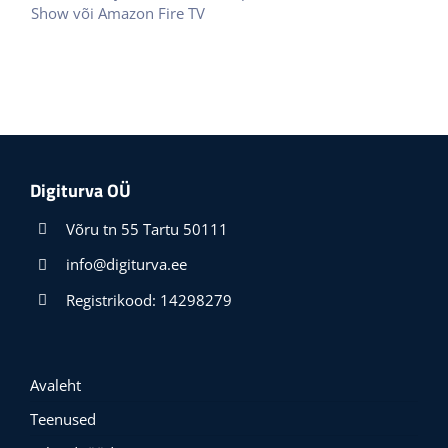
Show või Amazon Fire TV
Digiturva OÜ
Võru tn 55 Tartu 50111
info@digiturva.ee
Registrikood: 14298279
Avaleht
Teenused