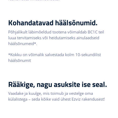
Kohandatavad häälsõnumid.
Põhjalikult läbimõeldud tootena võimaldab BC1C teil
luua tervitamiseks või heidutamiseks ainulaadseid
häälsõnumeid*.
*Kokku on võimalik salvestada kolm 10-sekundilist
häälsõnumit
Rääkige, nagu asuksite ise seal.
Vaadake ja kuulge, mis toimub ja vestelge oma
külalistega – seda kõike vaid ühest Ezviz rakendusest!