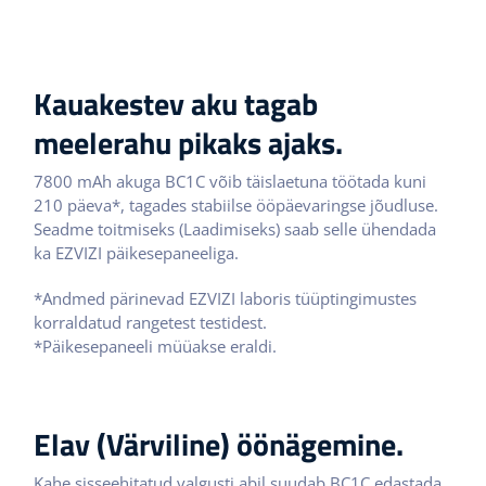
Kauakestev aku tagab
meelerahu pikaks ajaks.
7800 mAh akuga BC1C võib täislaetuna töötada kuni
210 päeva*, tagades stabiilse ööpäevaringse jõudluse.
Seadme toitmiseks (Laadimiseks) saab selle ühendada
ka EZVIZI päikesepaneeliga.
*Andmed pärinevad EZVIZI laboris tüüptingimustes
korraldatud rangetest testidest.
*Päikesepaneeli müüakse eraldi.
Elav (Värviline) öönägemine.
Kahe sisseehitatud valgusti abil suudab BC1C edastada