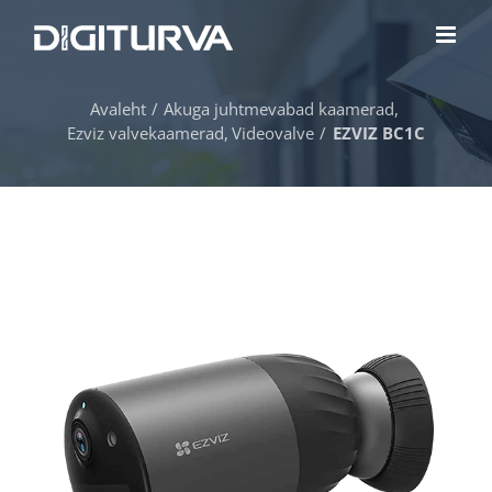
Skip
to
content
Avaleht
Akuga juhtmevabad kaamerad
Ezviz valvekaamerad
Videovalve
EZVIZ BC1C