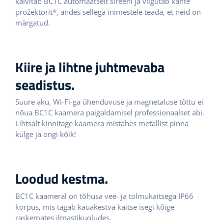
käivitab BC1C automaatselt sireeni ja vilgutab kahte
prožektorit*, andes sellega inimestele teada, et neid on
märgatud.
Kiire ja lihtne juhtmevaba
seadistus.
Suure aku, Wi-Fi-ga ühenduvuse ja magnetaluse tõttu ei
nõua BC1C kaamera paigaldamisel professionaalset abi.
Lihtsalt kinnitage kaamera mistahes metallist pinna
külge ja ongi kõik!
Loodud kestma.
BC1C kaameral on tõhusa vee- ja tolmukaitsega IP66
korpus, mis tagab kauakestva kaitse isegi kõige
raskemates ilmastikuoludes.