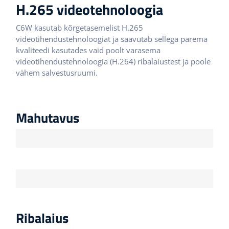
H.265 videotehnoloogia
C6W kasutab kõrgetasemelist H.265
videotihendustehnoloogiat ja saavutab sellega parema
kvaliteedi kasutades vaid poolt varasema
videotihendustehnoloogia (H.264) ribalaiustest ja poole
vähem salvestusruumi.
Mahutavus
H.265
H.264
Ribalaius