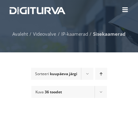
Skip
to
content
Avaleht
Videovalve
IP-kaamerad
Sisekaamerad
Sorteeri
kuupäeva järgi
Kuva
36 toodet