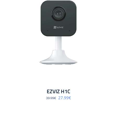
EZVIZ H1C
Algne
Praegune
27.99
€
39.99
€
hind
hind
oli:
on:
39.99€.
27.99€.