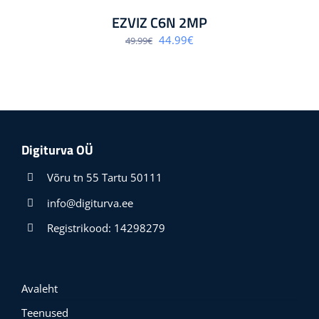
EZVIZ C6N 2MP
Algne
Praegune
44.99
€
49.99
€
hind
hind
oli:
on:
49.99€.
44.99€.
Digiturva OÜ
Võru tn 55 Tartu 50111
info@digiturva.ee
Registrikood: 14298279
Avaleht
Teenused