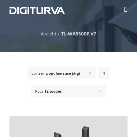
Skip
to
content
Avaleht
TL-WA850RE V7
Sorteeri
populaarsuse järgi
Kuva
12 toodet