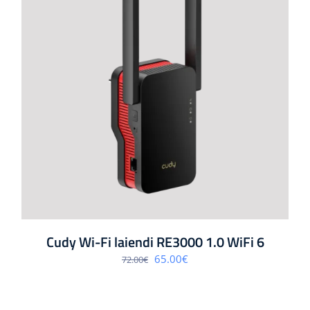
Cudy Wi-Fi laiendi RE3000 1.0 WiFi 6
Algne
Praegune
65.00
€
72.00
€
hind
hind
oli:
on:
72.00€.
65.00€.