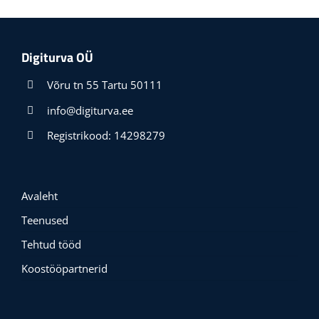
Digiturva OÜ
Võru tn 55 Tartu 50111
info@digiturva.ee
Registrikood: 14298279
Avaleht
Teenused
Tehtud tööd
Koostööpartnerid