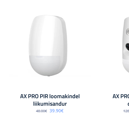
AX PRO PIR loomakindel
AX PR
liikumisandur
Algne
Praegune
39.90
€
48.00
€
128
hind
hind
oli:
on:
48.00€.
39.90€.