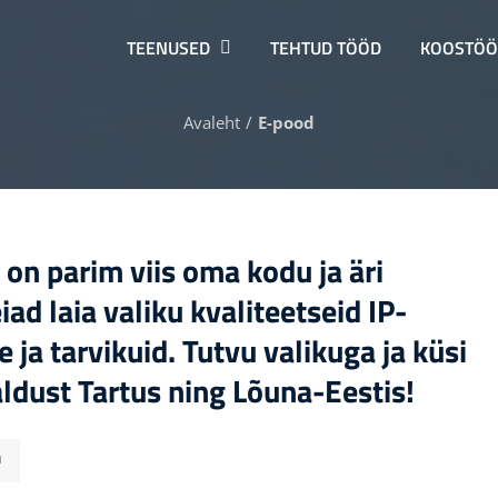
TEENUSED
TEHTUD TÖÖD
KOOSTÖÖ
Avaleht
E-pood
n parim viis oma kodu ja äri
iad laia valiku kvaliteetseid IP-
ja tarvikuid. Tutvu valikuga ja küsi
ldust Tartus ning Lõuna-Eestis!