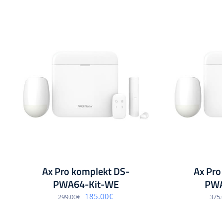
Ax Pro komplekt DS-
Ax Pro
PWA64-Kit-WE
PWA
Algne
Praegune
185.00
€
299.00
€
375
hind
hind
oli:
on:
299.00€.
185.00€.