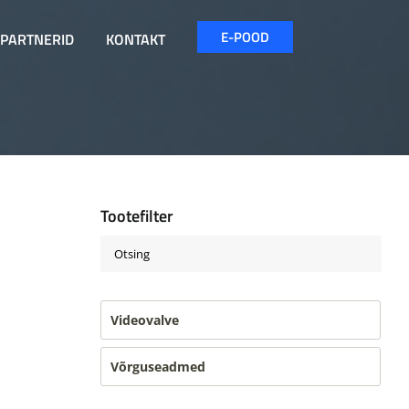
E-POOD
PARTNERID
KONTAKT
Tootefilter
Videovalve
Võrguseadmed