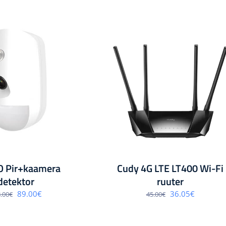
O Pir+kaamera
Cudy 4G LTE LT400 Wi-Fi
detektor
ruuter
Algne
Praegune
Algne
Praegun
89.00
€
36.05
€
.00
€
45.00
€
hind
hind
hind
hind
oli:
on:
oli:
on:
128.00€.
89.00€.
45.00€.
36.05€.