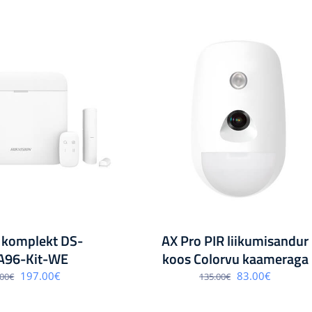
 komplekt DS-
AX Pro PIR liikumisandur
96-Kit-WE
koos Colorvu kaameraga
Algne
Praegune
Algne
Praegun
197.00
€
83.00
€
.00
€
135.00
€
hind
hind
hind
hind
oli:
on:
oli:
on:
375.00€.
197.00€.
135.00€.
83.00€.