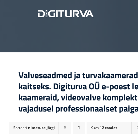
Skip
to
content
Valveseadmed ja turvakaamerad o
kaitseks. Digiturva OÜ e-poest le
kaameraid, videovalve komplekte 
vajadusel professionaalset paiga
Sorteeri
nimetuse järgi
Kuva
12 toodet