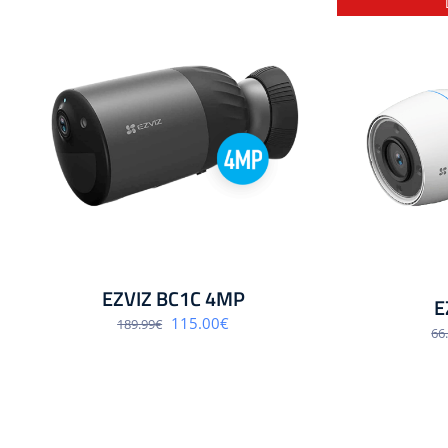
EZVIZ BC1C 4MP
E
Algne
Praegune
115.00
€
189.99
€
66
hind
hind
oli:
on:
189.99€.
115.00€.