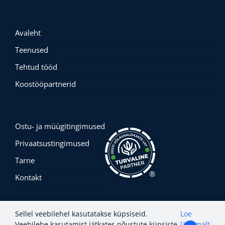
Avaleht
Teenused
Tehtud tööd
Koostööpartnerid
Ostu- ja müügitingimused
Privaatsustingimused
Tarne
®
Kontakt
Sellel veebilehel kasutatakse küpsiseid.
Loe
Veebilehe kasutamist jätkates nõustute küpsiste
lähemalt