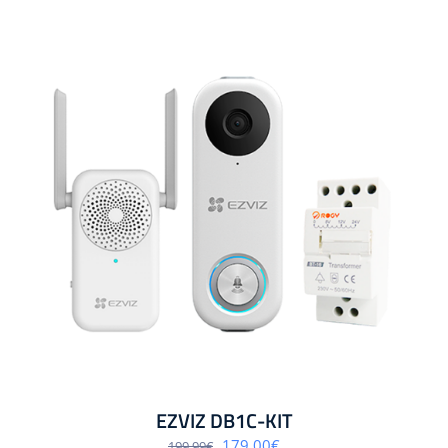
EZVIZ DB1C-KIT
Algne
Praegune
179.00
€
199.99
€