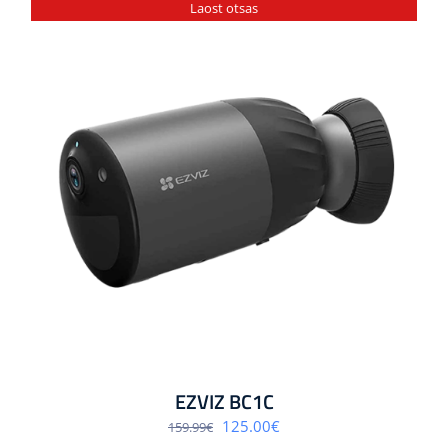
Laost otsas
EZVIZ BC1C
Algne
Praegune
125.00
€
159.99
€
hind
hind