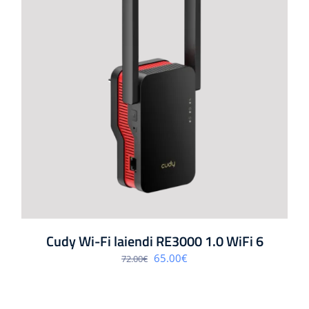
Cudy Wi-Fi laiendi RE3000 1.0 WiFi 6
Algne
Praegune
65.00
€
72.00
€
hind
hind
oli:
on:
72.00€.
65.00€.