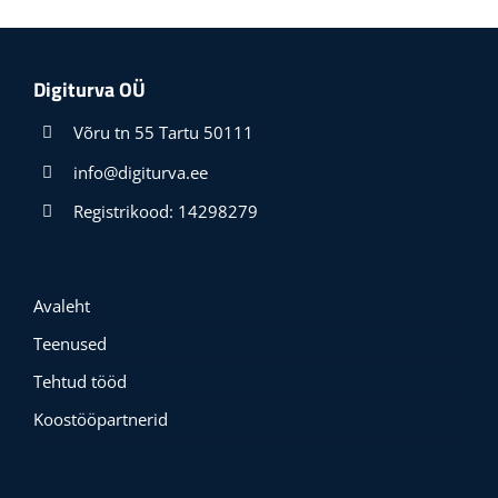
Digiturva OÜ
Võru tn 55 Tartu 50111
info@digiturva.ee
Registrikood: 14298279
Avaleht
Teenused
Tehtud tööd
Koostööpartnerid