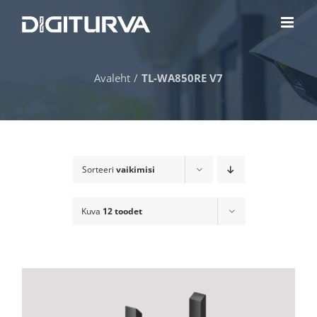
Skip
to
content
Avaleht
TL-WA850RE V7
Sorteeri
vaikimisi
Kuva
12 toodet